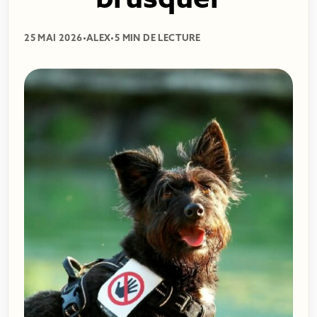
brusquer
25 MAI 2026
•
ALEX
•
5 MIN DE LECTURE