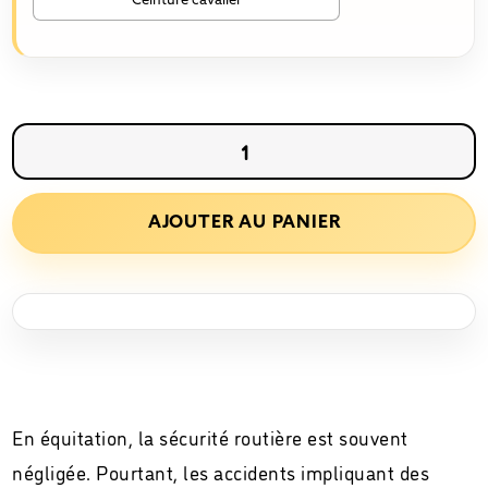
Ceinture cavalier
quantité
de
HippiSécu
AJOUTER AU PANIER
Réfléchissant
(modèles
voitures
et
cavaliers)
HippiCode®
En équitation, la sécurité routière est souvent
négligée. Pourtant, les accidents impliquant des