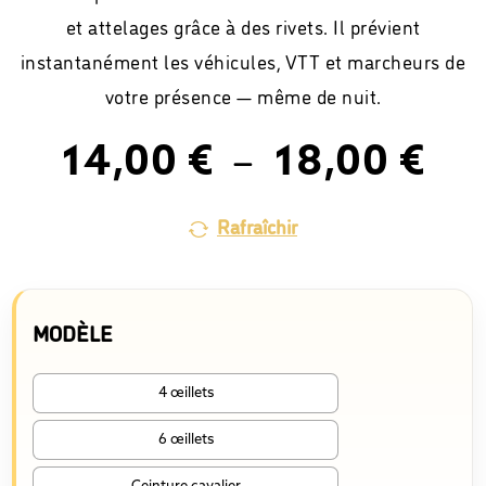
et attelages grâce à des rivets. Il prévient
instantanément les véhicules, VTT et marcheurs de
votre présence — même de nuit.
Pla
–
14,00
€
18,00
€
de
prix
Rafraîchir
14,
à
18,
MODÈLE
4 œillets
6 œillets